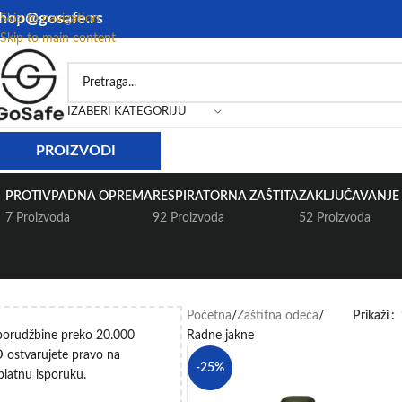
hop@gosafe.rs
Skip to navigation
Skip to main content
IZABERI KATEGORIJU
PROIZVODI
PROTIVPADNA OPREMA
RESPIRATORNA ZAŠTITA
ZAKLJUČAVANJE 
7 Proizvoda
92 Proizvoda
52 Proizvoda
Početna
Zaštitna odeća
Prikaži
porudžbine preko 20.000
Radne jakne
 ostvarujete pravo na
-25%
platnu isporuku.