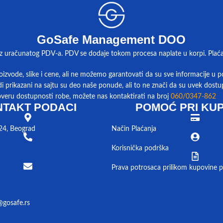
GoSafe Management DOO
z uračunatog PDV-a. PDV se dodaje tokom procesa naplate u korpi. Plaćanj
izvode, slike i cene, ali ne možemo garantovati da su sve informacije u po
di prikazani na sajtu su deo naše ponude, ali to ne znači da su uvek dostu
overu dostupnosti robe, možete nas kontaktirati na broj
060/0347-862
TAKT PODACI
POMOĆ PRI KUP
24, Beograd
Način Plaćanja
Korisnička podrška
Prava potrosaca prilikom kupovine p
@gosafe.rs