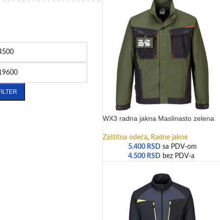
A
FILTER
WX3 radna jakna Maslinasto zelena
Zaštitna odeća
,
Radne jakne
5.400
RSD
sa PDV-om
4.500
RSD
bez PDV-a