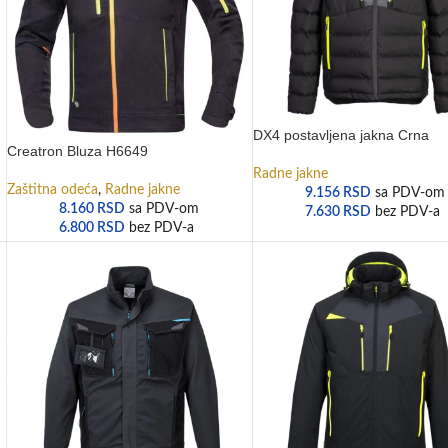
DX4 postavljena jakna Crna
Creatron Bluza H6649
Radne jakne
Zaštitna odeća
,
Radne jakne
9.156
RSD
sa PDV-om
8.160
RSD
sa PDV-om
7.630
RSD
bez PDV-a
6.800
RSD
bez PDV-a