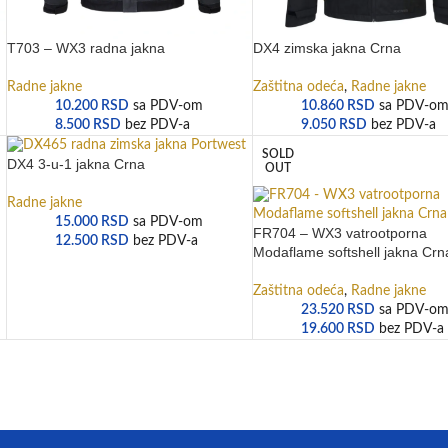
T703 – WX3 radna jakna
DX4 zimska jakna Crna
Radne jakne
Zaštitna odeća
,
Radne jakne
10.200
RSD
sa PDV-om
10.860
RSD
sa PDV-o
8.500
RSD
bez PDV-a
9.050
RSD
bez PDV-a
SOLD
DX4 3-u-1 jakna Crna
OUT
Radne jakne
15.000
RSD
sa PDV-om
FR704 – WX3 vatrootporna
12.500
RSD
bez PDV-a
Modaflame softshell jakna Crn
Zaštitna odeća
,
Radne jakne
23.520
RSD
sa PDV-o
19.600
RSD
bez PDV-a