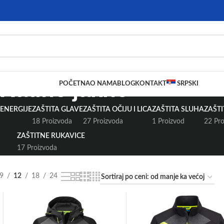
Radne jakne
POČETNA
O NAMA
BLOG
KONTAKT
SRPSKI
ENERGIJE
ZAŠTITA GLAVE
ZAŠTITA OČIJU I LICA
ZAŠTITA SLUHA
ZAŠT
18 Proizvoda
27 Proizvoda
1 Proizvod
22 Pr
ZAŠTITNE RUKAVICE
17 Proizvoda
9
12
18
24