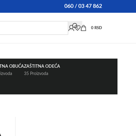
060 / 03 47 862
0
RSD
ITNA OBUĆA
ZAŠTITNA ODEĆA
oizvoda
35 Proizvoda