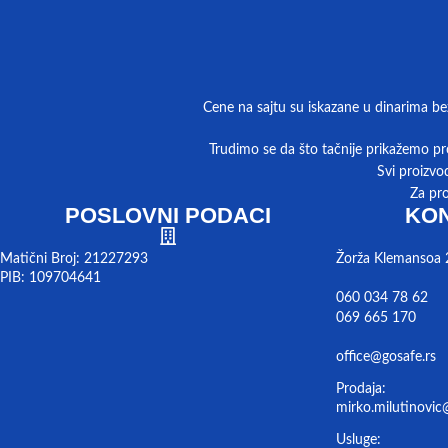
Cene na sajtu su iskazane u dinarima be
Trudimo se da što tačnije prikažemo pro
Svi proizvo
Za pr
POSLOVNI PODACI
KON
Matični Broj: 21227293
Žorža Klemansoa 
PIB: 109704641
060 034 78 62
069 665 170
office@gosafe.rs
Prodaja:
mirko.milutinovic
Usluge: