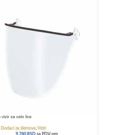
vizir za celo lice
Dodaci za šlemove
,
Viziri
9.780
RSD
sa PDV-om