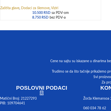
Zaštita glave
,
Dodaci za šlemove
,
Viziri
10.500
RSD
sa PDV-om
8.750
RSD
bez PDV-a
Cene na sajtu su iskazane u dinarima be
Trudimo se da što tačnije prikažemo pro
Svi proizvo
Za pr
POSLOVNI PODACI
KON
Matični Broj: 21227293
Žorža Klemansoa 
PIB: 109704641
060 034 78 62