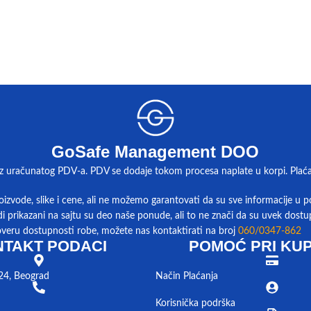
GoSafe Management DOO
z uračunatog PDV-a. PDV se dodaje tokom procesa naplate u korpi. Plaćanj
izvode, slike i cene, ali ne možemo garantovati da su sve informacije u po
di prikazani na sajtu su deo naše ponude, ali to ne znači da su uvek dostu
overu dostupnosti robe, možete nas kontaktirati na broj
060/0347-862
TAKT PODACI
POMOĆ PRI KUP
24, Beograd
Način Plaćanja
Korisnička podrška