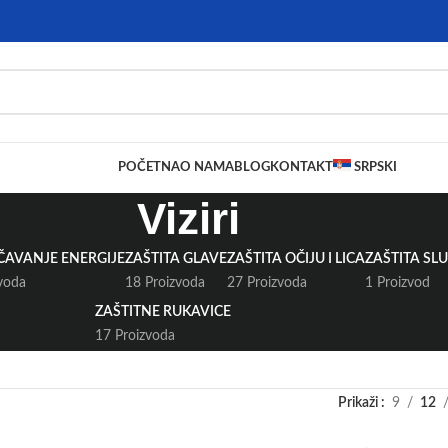
POČETNA
O NAMA
BLOG
KONTAKT
SRPSKI
Viziri
ČAVANJE ENERGIJE
ZAŠTITA GLAVE
ZAŠTITA OČIJU I LICA
ZAŠTITA SL
voda
18 Proizvoda
27 Proizvoda
1 Proizvod
ZAŠTITNE RUKAVICE
17 Proizvoda
Prikaži
9
12