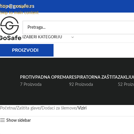
hop@gosafe.rs
Skip to navigation
Skip to main content
IZABERI KATEGORIJU
PROIZVODI
PROTIVPADNA OPREMA
RESPIRATORNA ZAŠTITA
ZAKLJU
7 Proizvoda
92 Proizvoda
52 Proiz
Početna
Zaštita glave
Dodaci za šlemove
Viziri
Show sidebar