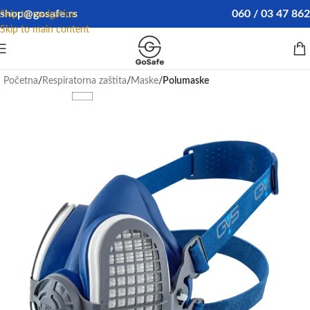
shop@gosafe.rs
060 / 03 47 862
Skip to navigation
Skip to main content
Početna
Respiratorna zaštita
Maske
Polumaske