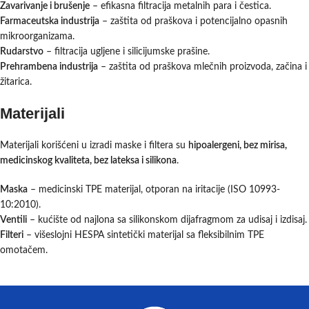
Zavarivanje i brušenje
– efikasna filtracija metalnih para i čestica.
Farmaceutska industrija
– zaštita od praškova i potencijalno opasnih
mikroorganizama.
Rudarstvo
– filtracija ugljene i silicijumske prašine.
Prehrambena industrija
– zaštita od praškova mlečnih proizvoda, začina i
žitarica.
Materijali
Materijali korišćeni u izradi maske i filtera su
hipoalergeni, bez mirisa,
medicinskog kvaliteta, bez lateksa i silikona
.
Maska
– medicinski TPE materijal, otporan na iritacije (ISO 10993-
10:2010).
Ventili
– kućište od najlona sa silikonskom dijafragmom za udisaj i izdisaj.
Filteri
– višeslojni HESPA sintetički materijal sa fleksibilnim TPE
omotačem.