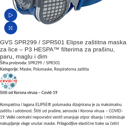
Pogledaj video
Klikni da uvećaš
GVS SPR299 / SPR501 Elipse zaštitna maska
za lice – P3 HESPA™ filterima za prašinu,
paru, maglu i dim
Šifra proizvoda:
SPR299 / SPR501
Kategorije:
Maske
,
Polumaske
,
Respiratorna zaštita
Stiti od Korona virusa – Covid-19
Kompaktna i lagana ELIPSE® polumaska dizajnirana je za maksimalnu
zaštitu i udobnost. Štiti od prašine, aerosola i Korona virusa – COVID-
19. Veliki centralni nepovratni ventil smanjuje otpor disanju i minimizuje
nakupljanje vlage unutar maske. Prilagodljive elastične trake sa četiri