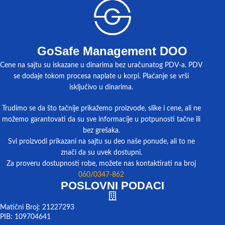
GoSafe Management DOO
Cene na sajtu su iskazane u dinarima bez uračunatog PDV-a. PDV
se dodaje tokom procesa naplate u korpi. Plaćanje se vrši
isključivo u dinarima.
Trudimo se da što tačnije prikažemo proizvode, slike i cene, ali ne
možemo garantovati da su sve informacije u potpunosti tačne ili
bez grešaka.
Svi proizvodi prikazani na sajtu su deo naše ponude, ali to ne
znači da su uvek dostupni.
Za proveru dostupnosti robe, možete nas kontaktirati na broj
060/0347-862
POSLOVNI PODACI
Matični Broj: 21227293
PIB: 109704641