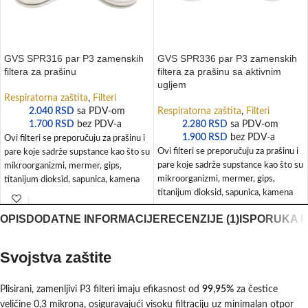
GVS SPR316 par P3 zamenskih
GVS SPR336 par P3 zamenskih
filtera za prašinu
filtera za prašinu sa aktivnim
ugljem
Respiratorna zaštita
,
Filteri
2.040
RSD
sa PDV-om
Respiratorna zaštita
,
Filteri
1.700
RSD
bez PDV-a
2.280
RSD
sa PDV-om
1.900
RSD
bez PDV-a
Ovi filteri se preporučuju za prašinu i
Ovi filteri se preporučuju za prašinu i
pare koje sadrže supstance kao što su
pare koje sadrže supstance kao što su
mikroorganizmi, mermer, gips,
mikroorganizmi, mermer, gips,
titanijum dioksid, sapunica, kamena
titanijum dioksid, sapunica, kamena
vuna, drvo, deterdženti, tekstilna
vuna, drvo, deterdženti, tekstilna
vlakna, začini, so, stočna hrana itd.
OPIS
DODATNE INFORMACIJE
RECENZIJE (1)
ISPORUKA I
vlakna, začini, so, stočna hrana itd.
Svojstva zaštite
Plisirani, zamenljivi P3 filteri imaju efikasnost od
99,95%
za čestice
veličine 0,3 mikrona, osiguravajući visoku filtraciju uz minimalan otpor