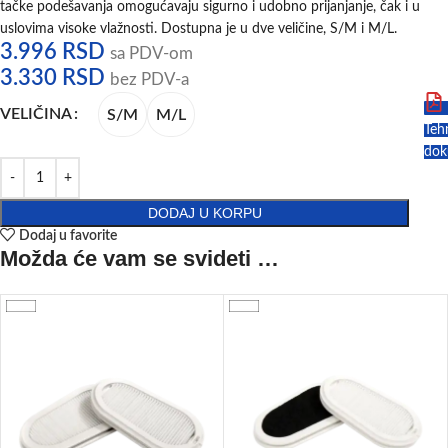
tačke podešavanja omogućavaju sigurno i udobno prijanjanje, čak i u
uslovima visoke vlažnosti. Dostupna je u dve veličine, S/M i M/L.
3.996
RSD
sa PDV-om
3.330
RSD
bez PDV-a
VELIČINA
S/M
M/L
Teh
dok
DODAJ U KORPU
Dodaj u favorite
Možda će vam se svideti …