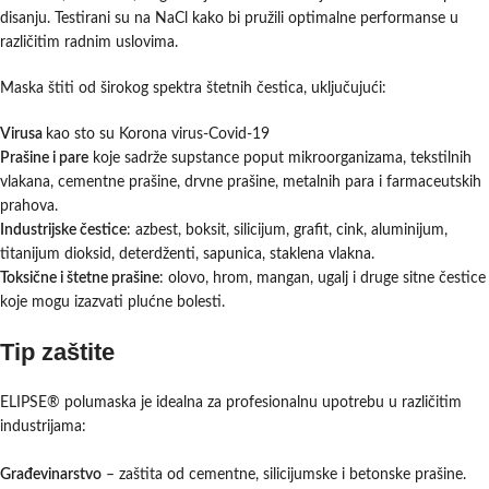
disanju. Testirani su na NaCl kako bi pružili optimalne performanse u
različitim radnim uslovima.
Maska štiti od širokog spektra štetnih čestica, uključujući:
Virusa
kao sto su Korona virus-Covid-19
Prašine i pare
koje sadrže supstance poput mikroorganizama, tekstilnih
vlakana, cementne prašine, drvne prašine, metalnih para i farmaceutskih
prahova.
Industrijske čestice
: azbest, boksit, silicijum, grafit, cink, aluminijum,
titanijum dioksid, deterdženti, sapunica, staklena vlakna.
Toksične i štetne prašine
: olovo, hrom, mangan, ugalj i druge sitne čestice
koje mogu izazvati plućne bolesti.
Tip zaštite
ELIPSE® polumaska je idealna za profesionalnu upotrebu u različitim
industrijama:
Građevinarstvo
– zaštita od cementne, silicijumske i betonske prašine.