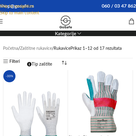
shop@gosafe.rs
060 / 03 47 862
Skip to navigation
Skip to main content
Rukavice
Kategorije
Početna
Zaštitne rukavice
Rukavice
Prikaz 1–12 od 17 rezultata
Filteri
Tip zaštite
-33%