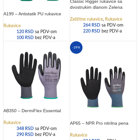
Classic Rigger rukavice sa
dvostrukim dlanom Zelena
A199 – Antistatik PU rukavice
Zaštitne rukavice
,
Rukavice
264
RSD
sa PDV-om
Rukavice
220
RSD
bez PDV-a
120
RSD
sa PDV-om
100
RSD
bez PDV-a
-29%
AB350 – DermiFlex Essential
Rukavice
AP65 – NPR Pro nitrilna pena
348
RSD
sa PDV-om
290
RSD
bez PDV-a
Rukavice