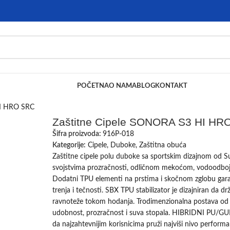
POČETNA
O NAMA
BLOG
KONTAKT
HI HRO SRC
Zaštitne Cipele SONORA S3 HI HR
Šifra proizvoda:
916P-018
Kategorije:
Cipele
,
Duboke
,
Zaštitna obuća
Zaštitne cipele polu duboke sa sportskim dizajnom od S
svojstvima prozračnosti, odličnom mekoćom, vodoodbojnoš
Dodatni TPU elementi na prstima i skočnom zglobu gara
trenja i tečnosti. SBX TPU stabilizator je dizajniran da d
ravnoteže tokom hodanja. Trodimenzionalna postava od 
udobnost, prozračnost i suva stopala. HIBRIDNI PU/G
da najzahtevnijim korisnicima pruži najviši nivo performan