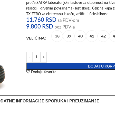
prođe SATRA laboratorijske testove za otpornost na kliz
rešetki) i drvenim površinama (Test skele). Čelična kapa za
TX ZERO za ekstremnu lakoću, zaštitu i fleksibilnost.
11.760
RSD
sa PDV-om
9.800
RSD
bez PDV-a
38
39
40
41
42
4
VELIČINA
DODAJ U KOR
Dodaj u favorite
DATNE INFORMACIJE
ISPORUKA I PREUZIMANJE