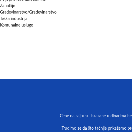
Zanatlije
Građevinarstvo/Građevinarstvo
Teška industrija
Komunalne usluge
Cene na sajtu su iskazane u dinarima be
Trudimo se da što tačnije prikažemo pro