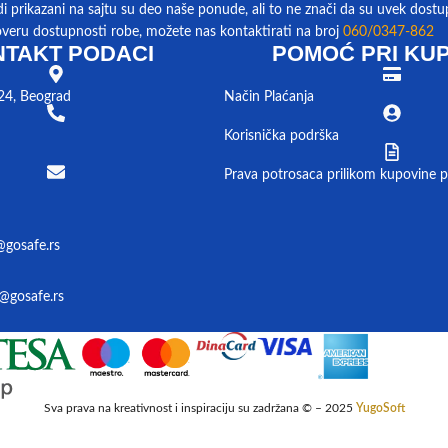
di prikazani na sajtu su deo naše ponude, ali to ne znači da su uvek dostu
overu dostupnosti robe, možete nas kontaktirati na broj
060/0347-862
TAKT PODACI
POMOĆ PRI KUP
24, Beograd
Način Plaćanja
Korisnička podrška
Prava potrosaca prilikom kupovine p
@gosafe.rs
@gosafe.rs
Sva prava na kreativnost i inspiraciju su zadržana © – 2025
YugoSoft