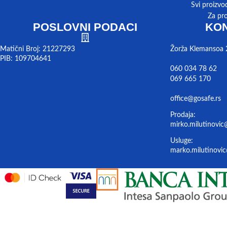
Svi proizvo
Za pr
POSLOVNI PODACI
KON
Matični Broj: 21227293
Žorža Klemansoa 
PIB: 109704641
060 034 78 62
069 665 170
office@gosafe.rs
Prodaja:
mirko.milutinovic
Usluge:
marko.milutinovic