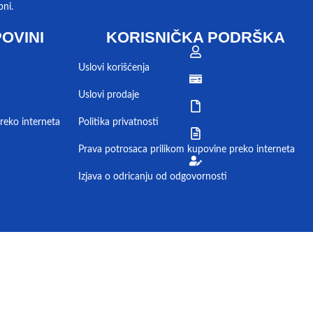
pni.
OVINI
KORISNIČKA PODRŠKA
Uslovi korišćenja
Uslovi prodaje
reko interneta
Politika privatnosti
Prava potrosaca prilikom kupovine preko interneta
Izjava o odricanju od odgovornosti