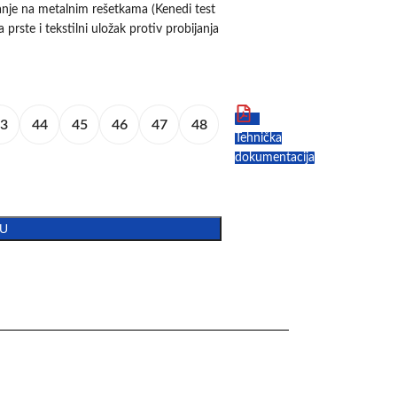
anje na metalnim rešetkama (Kenedi test
 prste i tekstilni uložak protiv probijanja
3
44
45
46
47
48
Tehnička
dokumentacija
PU