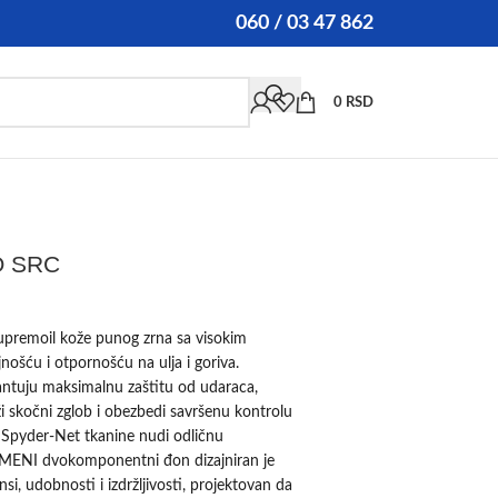
060 / 03 47 862
0
RSD
O SRC
upremoil kože punog zrna sa visokim
ću i otpornošću na ulja i goriva.
ntuju maksimalnu zaštitu od udaraca,
rži skočni zglob i obezbedi savršenu kontrolu
Spyder-Net tkanine nudi odličnu
UMENI dvokomponentni đon dizajniran je
si, udobnosti i izdržljivosti, projektovan da