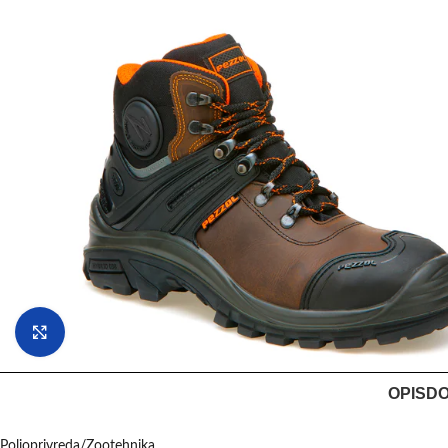
Klikni da uvećaš
OPIS
DO
Poljoprivreda/Zootehnika