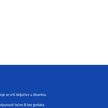
e se vrši isključivo u dinarima.
tpunosti tačne ili bez grešaka.