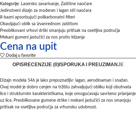
Kategorije:
Lasersko zavarivanje
,
Zaštitne naočare
Jedinstveni dizajn za moderan i lagan stil naočara
8-bazni apsorbujući polikarbonatni filteri
Obavijajući oblik sa izvanrednom zaštitom
Preoblikovani vrhovi drški smanjuju pritisak na osetljiva područja
Mekani gumeni jastučići za nos protiv klizanja
Cena na upit
Dodaj u favorite
OPIS
RECENZIJE (0)
ISPORUKA I PREUZIMANJE
Dizajn modela 546 je lako prepoznatljiv: lagan, aerodinaman i snažan.
Ovaj model je dobro cenjen na tržištu zahvaljujući obliku koji obuhvata
lice i strukturnim karakteristikama, koje omogućavaju savršeno prianjanje
uz lice. Preoblikovane gumene drške i mekani jastučići za nos smanjuju
pritisak na osetljiva područja za vrhunsku udobnost.