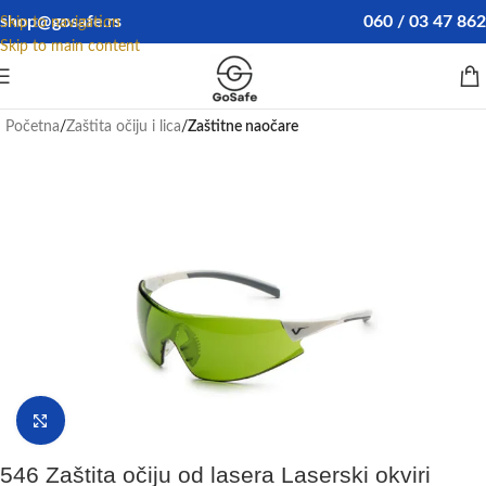
shop@gosafe.rs
060 / 03 47 862
Skip to navigation
Skip to main content
Početna
Zaštita očiju i lica
Zaštitne naočare
Klikni da uvećaš
546 Zaštita očiju od lasera Laserski okviri