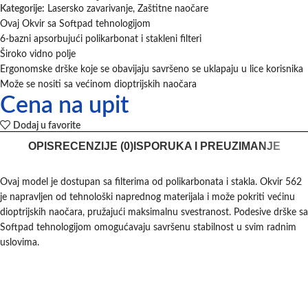
Kategorije:
Lasersko zavarivanje
,
Zaštitne naočare
Ovaj Okvir sa Softpad tehnologijom
6-bazni apsorbujući polikarbonat i stakleni filteri
Široko vidno polje
Ergonomske drške koje se obavijaju savršeno se uklapaju u lice korisnika
Može se nositi sa većinom dioptrijskih naočara
Cena na upit
Dodaj u favorite
OPIS
RECENZIJE (0)
ISPORUKA I PREUZIMANJE
Ovaj model je dostupan sa filterima od polikarbonata i stakla. Okvir 562
je napravljen od tehnološki naprednog materijala i može pokriti većinu
dioptrijskih naočara, pružajući maksimalnu svestranost. Podesive drške sa
Softpad tehnologijom omogućavaju savršenu stabilnost u svim radnim
uslovima.