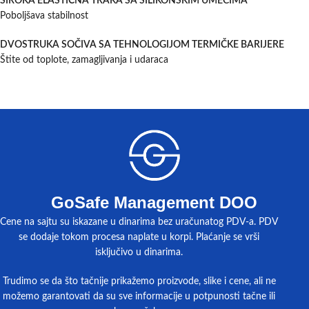
ŠIROKA ELASTIČNA TRAKA SA SILIKONSKIM UMECIMA
Poboljšava stabilnost
DVOSTRUKA SOČIVA SA TEHNOLOGIJOM TERMIČKE BARIJERE
Štite od toplote, zamagljivanja i udaraca
GoSafe Management DOO
Cene na sajtu su iskazane u dinarima bez uračunatog PDV-a. PDV
se dodaje tokom procesa naplate u korpi. Plaćanje se vrši
isključivo u dinarima.
Trudimo se da što tačnije prikažemo proizvode, slike i cene, ali ne
možemo garantovati da su sve informacije u potpunosti tačne ili