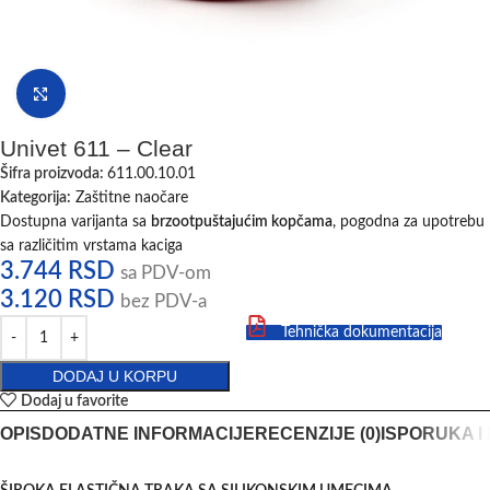
Klikni da uvećaš
Univet 611 – Clear
Šifra proizvoda:
611.00.10.01
Kategorija:
Zaštitne naočare
Dostupna varijanta sa
brzootpuštajućim kopčama
, pogodna za upotrebu
sa različitim vrstama kaciga
3.744
RSD
sa PDV-om
3.120
RSD
bez PDV-a
Tehnička dokumentacija
DODAJ U KORPU
Dodaj u favorite
OPIS
DODATNE INFORMACIJE
RECENZIJE (0)
ISPORUKA I