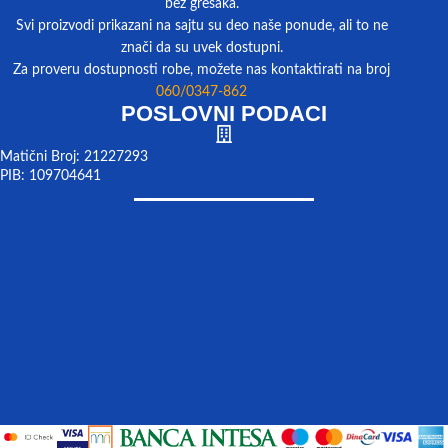
bez grešaka.
Svi proizvodi prikazani na sajtu su deo naše ponude, ali to ne
znači da su uvek dostupni.
Za proveru dostupnosti robe, možete nas kontaktirati na broj
060/0347-862
POSLOVNI PODACI
Matični Broj: 21227293
PIB: 109704641