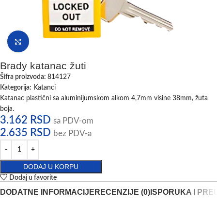
Klikni da uvećaš
Brady katanac žuti
Šifra proizvoda:
814127
Kategorija:
Katanci
Katanac plastični sa aluminijumskom alkom 4,7mm visine 38mm, žuta
boja.
3.162
RSD
sa PDV-om
2.635
RSD
bez PDV-a
DODAJ U KORPU
Dodaj u favorite
DODATNE INFORMACIJE
RECENZIJE (0)
ISPORUKA I PRE