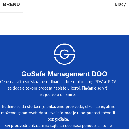
BREND
Brady
GoSafe Management DOO
Cene na sajtu su iskazane u dinarima bez uračunatog PDV-a. PDV
se dodaje tokom procesa naplate u korpi. Plaćanje se vrši
isključivo u dinarima.
Trudimo se da što tačnije prikažemo proizvode, slike i cene, ali ne
možemo garantovati da su sve informacije u potpunosti tačne ili
bez grešaka.
Svi proizvodi prikazani na sajtu su deo naše ponude, ali to ne