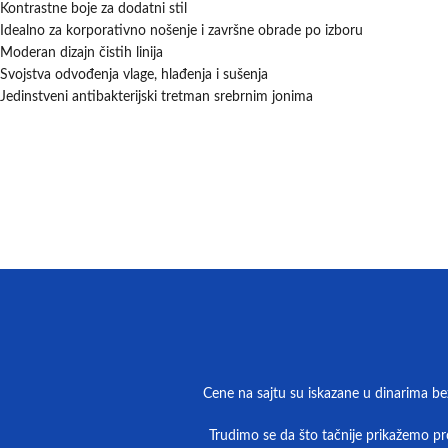
Kontrastne boje za dodatni stil
Idealno za korporativno nošenje i završne obrade po izboru
Moderan dizajn čistih linija
Svojstva odvođenja vlage, hlađenja i sušenja
Jedinstveni antibakterijski tretman srebrnim jonima
Cene na sajtu su iskazane u dinarima be
Trudimo se da što tačnije prikažemo pro