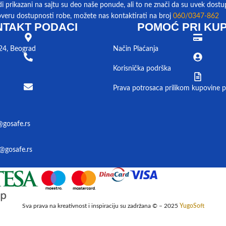
di prikazani na sajtu su deo naše ponude, ali to ne znači da su uvek dostu
overu dostupnosti robe, možete nas kontaktirati na broj
060/0347-862
TAKT PODACI
POMOĆ PRI KUP
24, Beograd
Način Plaćanja
Korisnička podrška
Prava potrosaca prilikom kupovine p
@gosafe.rs
@gosafe.rs
Sva prava na kreativnost i inspiraciju su zadržana © – 2025
YugoSoft