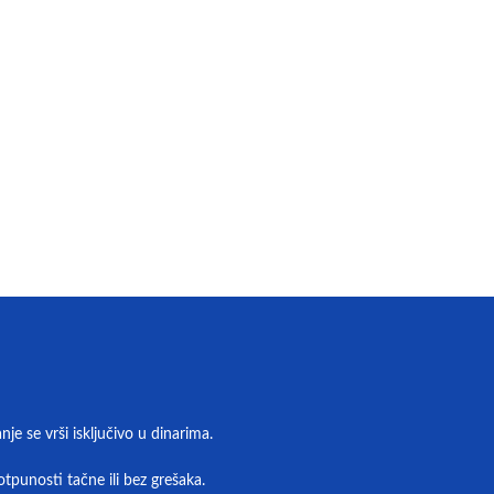
e se vrši isključivo u dinarima.
tpunosti tačne ili bez grešaka.