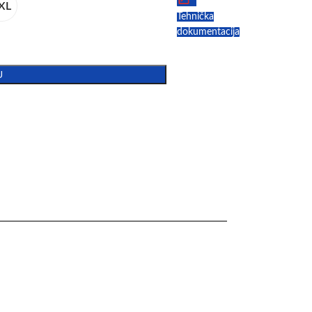
XL
Tehnička
dokumentacija
U