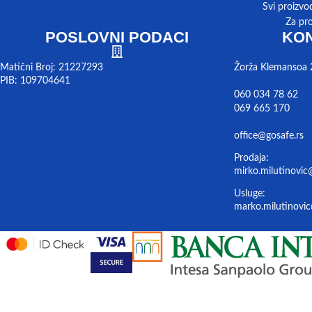
Svi proizvo
Za pr
POSLOVNI PODACI
KON
Matični Broj: 21227293
Žorža Klemansoa 
PIB: 109704641
060 034 78 62
069 665 170
office@gosafe.rs
Prodaja:
mirko.milutinovic
Usluge:
marko.milutinovic