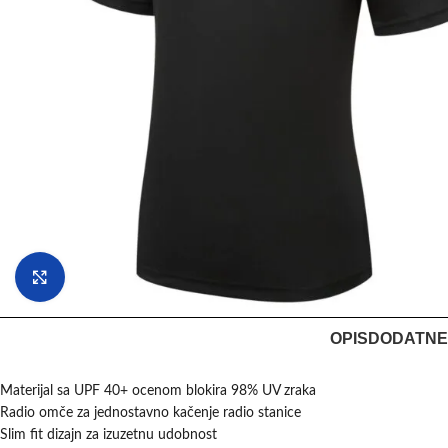
Klikni da uvećaš
OPIS
DODATNE
Materijal sa UPF 40+ ocenom blokira 98% UV zraka
Radio omče za jednostavno kačenje radio stanice
Slim fit dizajn za izuzetnu udobnost