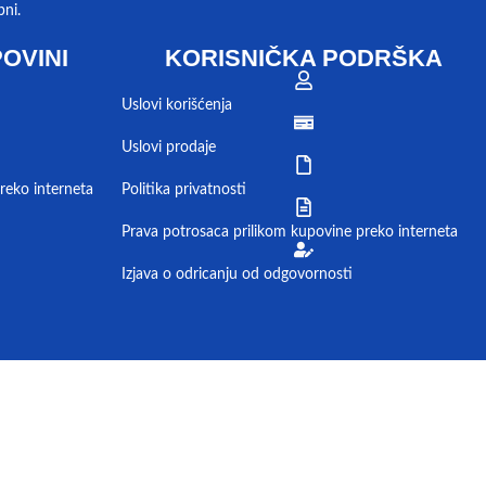
pni.
OVINI
KORISNIČKA PODRŠKA
Uslovi korišćenja
Uslovi prodaje
reko interneta
Politika privatnosti
Prava potrosaca prilikom kupovine preko interneta
Izjava o odricanju od odgovornosti