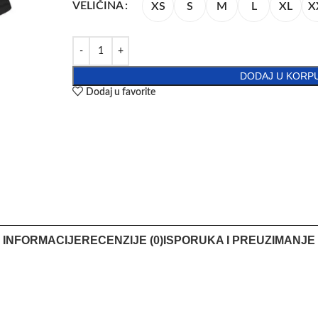
VELIČINA
XS
S
M
L
XL
X
DODAJ U KORP
Dodaj u favorite
 INFORMACIJE
RECENZIJE (0)
ISPORUKA I PREUZIMANJE