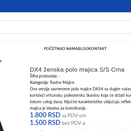
POČETNA
O NAMA
BLOG
KONTAKT
a
DX4 ženska polo majica S/S Crna
Šifra proizvoda:
-
Kategorija:
Radne Majice
Ova verzija savremene polo majice DKS4 sa dugim rukavi
koristeći vrhunsku poliestersku tkaninu koja će držati 
tokom celog dana. Ključne karakteristike uključuju refle
majica je idealna za brendiranje.
1.800
RSD
sa PDV-om
1.500
RSD
bez PDV-a