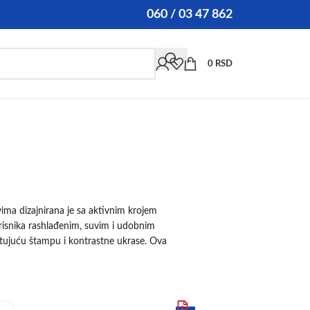
060 / 03 47 862
0
RSD
ma dizajnirana je sa aktivnim krojem
korisnika rashlađenim, suvim i udobnim
ktujuću štampu i kontrastne ukrase. Ova