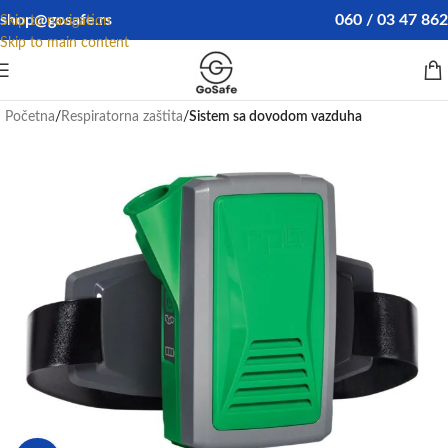
shop@gosafe.rs
060 / 03 47 862
Skip to navigation
Skip to main content
Početna
Respiratorna zaštita
Sistem sa dovodom vazduha