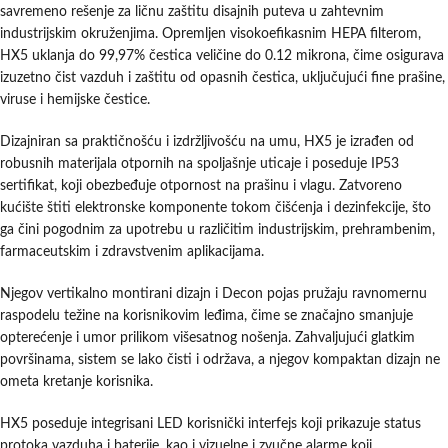
savremeno rešenje za ličnu zaštitu disajnih puteva u zahtevnim
industrijskim okruženjima. Opremljen visokoefikasnim HEPA filterom,
HX5 uklanja do 99,97% čestica veličine do 0.12 mikrona, čime osigurava
izuzetno čist vazduh i zaštitu od opasnih čestica, uključujući fine prašine,
viruse i hemijske čestice.
Dizajniran sa praktičnošću i izdržljivošću na umu, HX5 je izrađen od
robusnih materijala otpornih na spoljašnje uticaje i poseduje IP53
sertifikat, koji obezbeđuje otpornost na prašinu i vlagu. Zatvoreno
kućište štiti elektronske komponente tokom čišćenja i dezinfekcije, što
ga čini pogodnim za upotrebu u različitim industrijskim, prehrambenim,
farmaceutskim i zdravstvenim aplikacijama.
Njegov vertikalno montirani dizajn i Decon pojas pružaju ravnomernu
raspodelu težine na korisnikovim leđima, čime se značajno smanjuje
opterećenje i umor prilikom višesatnog nošenja. Zahvaljujući glatkim
površinama, sistem se lako čisti i održava, a njegov kompaktan dizajn ne
ometa kretanje korisnika.
HX5 poseduje integrisani LED korisnički interfejs koji prikazuje status
protoka vazduha i baterije, kao i vizuelne i zvučne alarme koji