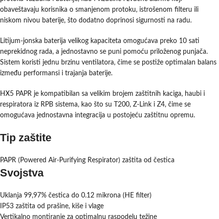
obaveštavaju korisnika o smanjenom protoku, istrošenom filteru ili
niskom nivou baterije, što dodatno doprinosi sigurnosti na radu.
Litijum-jonska baterija velikog kapaciteta omogućava preko 10 sati
neprekidnog rada, a jednostavno se puni pomoću priloženog punjača.
Sistem koristi jednu brzinu ventilatora, čime se postiže optimalan balans
između performansi i trajanja baterije.
HX5 PAPR je kompatibilan sa velikim brojem zaštitnih kaciga, haubi i
respiratora iz RPB sistema, kao što su T200, Z-Link i Z4, čime se
omogućava jednostavna integracija u postojeću zaštitnu opremu.
Tip zaštite
PAPR (Powered Air-Purifying Respirator) zaštita od čestica
Svojstva
Uklanja 99,97% čestica do 0.12 mikrona (HE filter)
IP53 zaštita od prašine, kiše i vlage
Vertikalno montiranje za optimalnu raspodelu težine