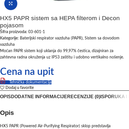
Klikni da uvećaš
HX5 PAPR sistem sa HEPA filterom i Decon
pojasom
Šifra proizvoda:
03-601-1
Kategorije:
Baterijski respirator vazduha (PAPR)
,
Sistem sa dovodom
vazduha
Moćan PAPR sistem koji uklanja do 99,97% čestica, dizajniran za
zahtevna radna okruženja uz IP53 zaštitu i udobno vertikalno nošenje.
Cena na upit
Tehnička dokumentacija
Dodaj u favorite
OPIS
DODATNE INFORMACIJE
RECENZIJE (0)
ISPORUKA I
Opis
HX5 PAPR (Powered Air-Purifying Respirator) sklop predstavlja