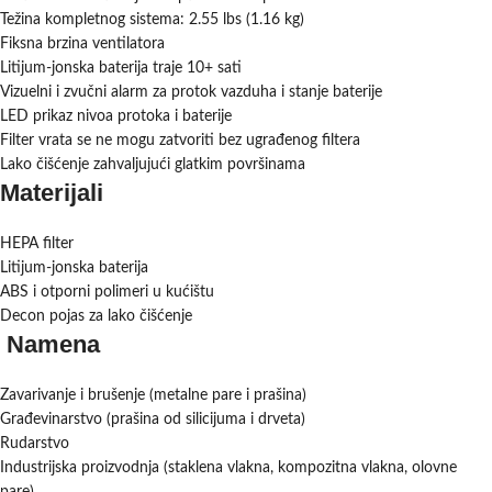
Težina kompletnog sistema: 2.55 lbs (1.16 kg)
Fiksna brzina ventilatora
Litijum-jonska baterija traje 10+ sati
Vizuelni i zvučni alarm za protok vazduha i stanje baterije
LED prikaz nivoa protoka i baterije
Filter vrata se ne mogu zatvoriti bez ugrađenog filtera
Lako čišćenje zahvaljujući glatkim površinama
Materijali
HEPA filter
Litijum-jonska baterija
ABS i otporni polimeri u kućištu
Decon pojas za lako čišćenje
Namena
Zavarivanje i brušenje (metalne pare i prašina)
Građevinarstvo (prašina od silicijuma i drveta)
Rudarstvo
Industrijska proizvodnja (staklena vlakna, kompozitna vlakna, olovne
pare)