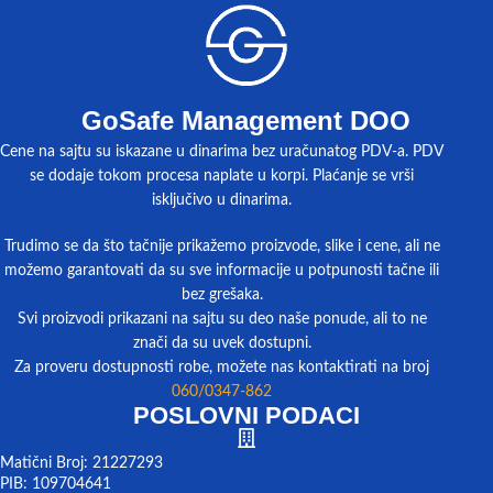
GoSafe Management DOO
Cene na sajtu su iskazane u dinarima bez uračunatog PDV-a. PDV
se dodaje tokom procesa naplate u korpi. Plaćanje se vrši
isključivo u dinarima.
Trudimo se da što tačnije prikažemo proizvode, slike i cene, ali ne
možemo garantovati da su sve informacije u potpunosti tačne ili
bez grešaka.
Svi proizvodi prikazani na sajtu su deo naše ponude, ali to ne
znači da su uvek dostupni.
Za proveru dostupnosti robe, možete nas kontaktirati na broj
060/0347-862
POSLOVNI PODACI
Matični Broj: 21227293
PIB: 109704641