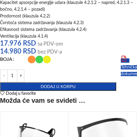
Kapacitet apsorpcije energije udara (klauzule 4.2.1.2 – napred, 4.2.1.3 –
bočno, 4.2.1.4 – pozadi)
Prodornost (klauzula 4.2.2)
Čvrstoća sistema zadržavanja (klauzula 4.2.3)
Efikasnost sistema zadržavanja (klauzula 4.2.4)
Ventilacija (klauzula 4.1.4)
17.976
RSD
sa PDV-om
14.980
RSD
bez PDV-a
BOJA
Tehnička
dokumen
DODAJ U KORPU
Dodaj u favorite
Možda će vam se svideti …