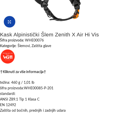
Klikni da uvećaš
Kask Alpinistički Šlem Zenith X Air Hi Vis
Šifra proizvoda:
WHE00076
Kategorije:
Šlemovi
,
Zaštita glave
↑Kliknuti za više informacija↑
težina: 460 g / 1,01 lb
šifra proizvoda:WHE00085-P-201
standardi:
ANSI Z89.1 Tip 1 Klasa C
EN 12492
Zaštita od bočnih, prednjih i zadnjih udara