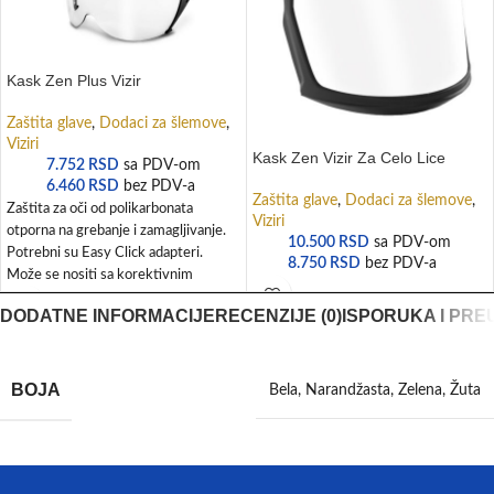
Kask Zen Plus Vizir
Zaštita glave
,
Dodaci za šlemove
,
Viziri
Kask Zen Vizir Za Celo Lice
7.752
RSD
sa PDV-om
6.460
RSD
bez PDV-a
Zaštita glave
,
Dodaci za šlemove
,
Zaštita za oči od polikarbonata
Viziri
otporna na grebanje i zamagljivanje.
10.500
RSD
sa PDV-om
Potrebni su Easy Click adapteri.
8.750
RSD
bez PDV-a
Može se nositi sa korektivnim
DODATNE INFORMACIJE
RECENZIJE (0)
ISPORUKA I PRE
BOJA
Bela
,
Narandžasta
,
Zelena
,
Žuta