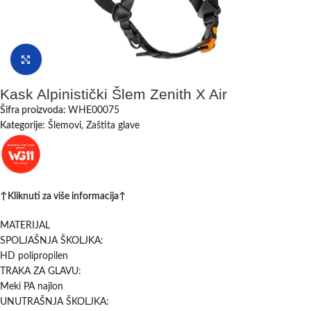
Klikni da uvećaš
Kask Alpinistički Šlem Zenith X Air
Šifra proizvoda:
WHE00075
Kategorije:
Šlemovi
,
Zaštita glave
↑Kliknuti za više informacija↑
MATERIJAL
SPOLJAŠNJA ŠKOLJKA:
HD polipropilen
TRAKA ZA GLAVU:
Meki PA najlon
UNUTRAŠNJA ŠKOLJKA: