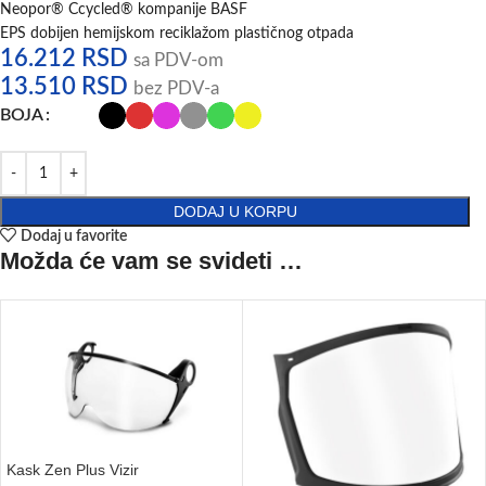
Neopor® Ccycled® kompanije BASF
EPS dobijen hemijskom reciklažom plastičnog otpada
16.212
RSD
sa PDV-om
13.510
RSD
bez PDV-a
BOJA
DODAJ U KORPU
Dodaj u favorite
Možda će vam se svideti …
Kask Zen Plus Vizir