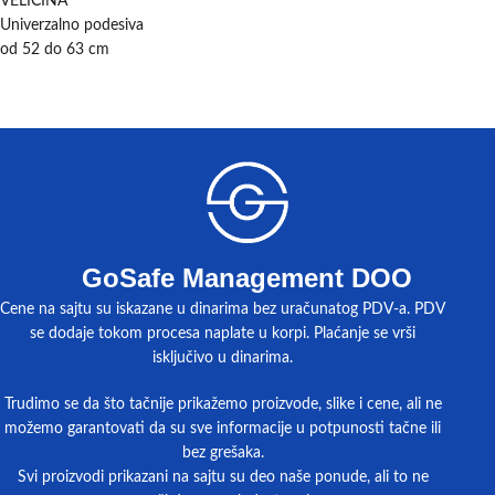
VELIČINA
Univerzalno podesiva
od 52 do 63 cm
GoSafe Management DOO
Cene na sajtu su iskazane u dinarima bez uračunatog PDV-a. PDV
se dodaje tokom procesa naplate u korpi. Plaćanje se vrši
isključivo u dinarima.
Trudimo se da što tačnije prikažemo proizvode, slike i cene, ali ne
možemo garantovati da su sve informacije u potpunosti tačne ili
bez grešaka.
Svi proizvodi prikazani na sajtu su deo naše ponude, ali to ne