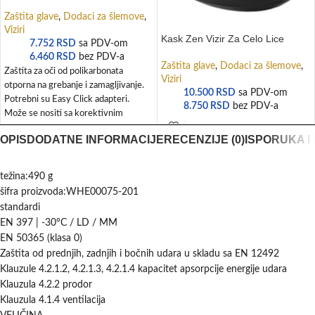
Zaštita glave
,
Dodaci za šlemove
,
Viziri
Kask Zen Vizir Za Celo Lice
7.752
RSD
sa PDV-om
6.460
RSD
bez PDV-a
Zaštita glave
,
Dodaci za šlemove
,
Zaštita za oči od polikarbonata
Viziri
otporna na grebanje i zamagljivanje.
10.500
RSD
sa PDV-om
Potrebni su Easy Click adapteri.
8.750
RSD
bez PDV-a
Može se nositi sa korektivnim
OPIS
DODATNE INFORMACIJE
RECENZIJE (0)
ISPORUKA I
težina:490 g
šifra proizvoda:WHE00075-201
standardi
EN 397 | -30°C / LD / MM
EN 50365 (klasa 0)
Zaštita od prednjih, zadnjih i bočnih udara u skladu sa EN 12492
Klauzule 4.2.1.2, 4.2.1.3, 4.2.1.4 kapacitet apsorpcije energije udara
Klauzula 4.2.2 prodor
Klauzula 4.1.4 ventilacija