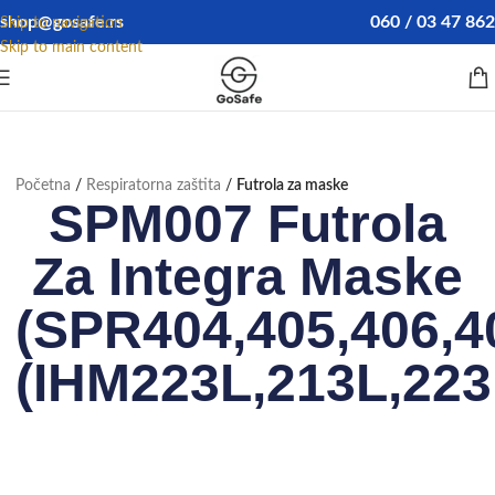
shop@gosafe.rs
060 / 03 47 862
Skip to navigation
Skip to main content
Početna
Respiratorna zaštita
Futrola za maske
SPM007 Futrola
Za Integra Maske
(SPR404,405,406,4
(IHM223L,213L,223