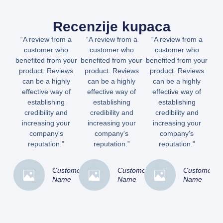
Recenzije kupaca
“A review from a
“A review from a
“A review from a
customer who
customer who
customer who
benefited from your
benefited from your
benefited from your
product. Reviews
product. Reviews
product. Reviews
can be a highly
can be a highly
can be a highly
effective way of
effective way of
effective way of
establishing
establishing
establishing
credibility and
credibility and
credibility and
increasing your
increasing your
increasing your
company's
company's
company's
reputation.”
reputation.”
reputation.”
Customer
Customer
Customer
Name
Name
Name