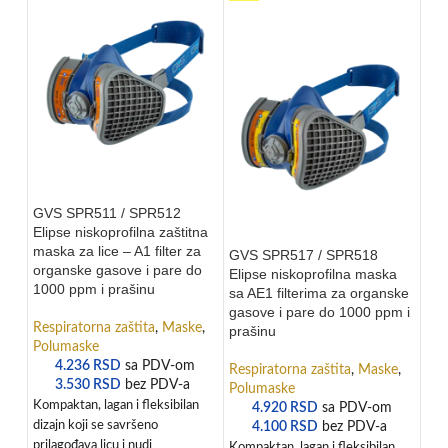
GVS SPR511 / SPR512
Elipse niskoprofilna zaštitna
maska za lice – A1 filter za
GVS SPR517 / SPR518
organske gasove i pare do
Elipse niskoprofilna maska
1000 ppm i prašinu
sa AE1 filterima za organske
gasove i pare do 1000 ppm i
Respiratorna zaštita
,
Maske
,
prašinu
GV
Polumaske
Eli
4.236
RSD
sa PDV-om
Respiratorna zaštita
,
Maske
,
viz
3.530
RSD
bez PDV-a
Polumaske
org
Kompaktan, lagan i fleksibilan
4.920
RSD
sa PDV-om
ga
dizajn koji se savršeno
4.100
RSD
bez PDV-a
prilagođava licu i nudi
Kompaktan, lagan i fleksibilan