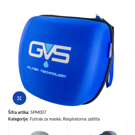
Klikni da uvećaš
Šifra artika:
SPM007
Kategorije:
Futrola za maske
,
Respiratorna zaštita