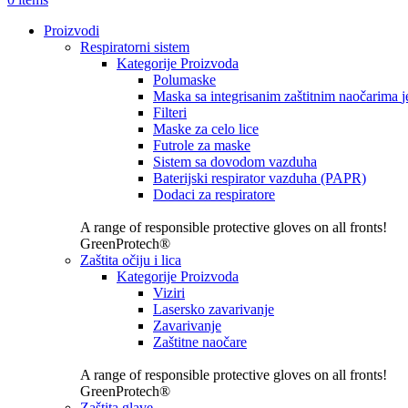
Proizvodi
Respiratorni sistem
Kategorije Proizvoda
Polumaske
Maska sa integrisanim zaštitnim naočarima
j
Filteri
Maske za celo lice
Futrole za maske
Sistem sa dovodom vazduha
Baterijski respirator vazduha (PAPR)
Dodaci za respiratore
A range of responsible protective gloves on all fronts!
GreenProtech®
Zaštita očiju i lica
Kategorije Proizvoda
Viziri
Lasersko zavarivanje
Zavarivanje
Zaštitne naočare
A range of responsible protective gloves on all fronts!
GreenProtech®
Zaštita glave