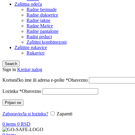
Zaštitna odeća
Radne bermude
Radne dukserice
Radne jakne
Radne Majice
Radne pantalone
Radni prsluci
Zaštitni kombinezoni
Zaštitne rukavice
Rukavice
Search
Sign in
Kreiraj nalog
Korisničko ime ili adresa e-pošte
*
Obavezno
Lozinka
*
Obavezno
Prijavi se
Zaboravio/la si lozinku?
Zapamti
0
items
0
RSD
0
items