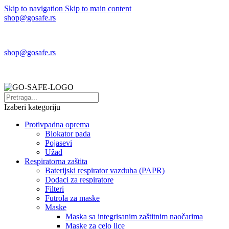
Skip to navigation
Skip to main content
shop@gosafe.rs
shop@gosafe.rs
Izaberi kategoriju
Protivpadna oprema
Blokator pada
Pojasevi
Užad
Respiratorna zaštita
Baterijski respirator vazduha (PAPR)
Dodaci za respiratore
Filteri
Futrola za maske
Maske
Maska sa integrisanim zaštitnim naočarima
Maske za celo lice