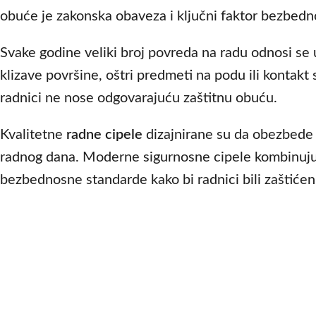
obuće je zakonska obaveza i ključni faktor bezbedn
Svake godine veliki broj povreda na radu odnosi se
klizave površine, oštri predmeti na podu ili kontak
radnici ne nose odgovarajuću zaštitnu obuću.
Kvalitetne
radne cipele
dizajnirane su da obezbede 
radnog dana. Moderne sigurnosne cipele kombinuju 
bezbednosne standarde kako bi radnici bili zaštićen