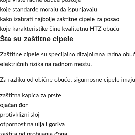
koje standarde moraju da ispunjavaju
kako izabrati najbolje zaštitne cipele za posao
koje karakteristike čine kvalitetnu HTZ obuću
Šta su zaštitne cipele
Zaštitne cipele
su specijalno dizajnirana radna obuća
električnih rizika na radnom mestu.
Za razliku od obične obuće, sigurnosne cipele imaj
zaštitna kapica za prste
ojačan đon
protivklizni sloj
otpornost na ulja i goriva
zaštita od probijanja đona