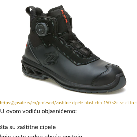
https://gosafe.rs/en/proizvod/zastitne-cipele-blast-chb-150-s3s-sc-ci-fo-
U ovom vodiču objasnićemo:
šta su zaštitne cipele
koje vrste radne obuće postoje