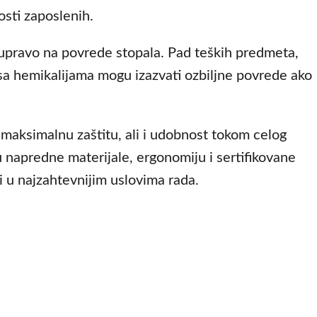
osti zaposlenih.
 upravo na povrede stopala. Pad teških predmeta,
t sa hemikalijama mogu izazvati ozbiljne povrede ako
maksimalnu zaštitu, ali i udobnost tokom celog
napredne materijale, ergonomiju i sertifikovane
i u najzahtevnijim uslovima rada.