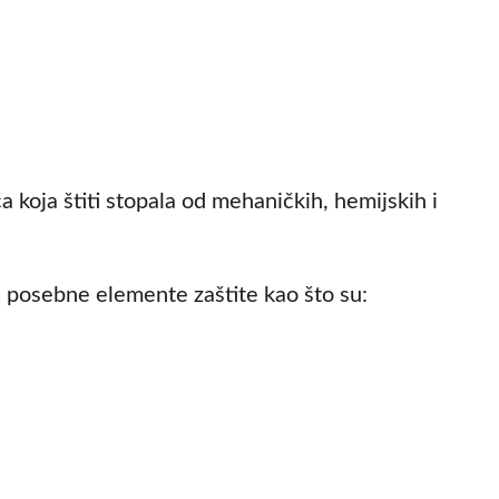
 koja štiti stopala od mehaničkih, hemijskih i
u posebne elemente zaštite kao što su: