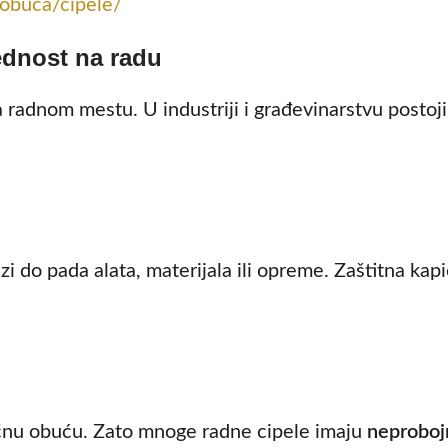
_obuca/cipele/
ednost na radu
adnom mestu. U industriji i građevinarstvu postoji
zi do pada alata, materijala ili opreme. Zaštitna kap
običnu obuću. Zato mnoge radne cipele imaju
neproboj