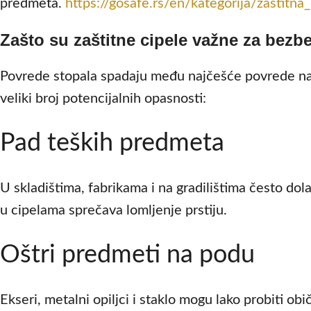
predmeta.
https://gosafe.rs/en/kategorija/zastitna
Zašto su zaštitne cipele važne za bezb
Povrede stopala spadaju među najčešće povrede na r
veliki broj potencijalnih opasnosti:
Pad teških predmeta
U skladištima, fabrikama i na gradilištima često dola
u cipelama sprečava lomljenje prstiju.
Oštri predmeti na podu
Ekseri, metalni opiljci i staklo mogu lako probiti 