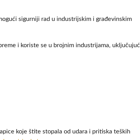
mogući sigurniji rad u industrijskim i građevinskim
reme i koriste se u brojnim industrijama, uključujuć
pice koje štite stopala od udara i pritiska teških