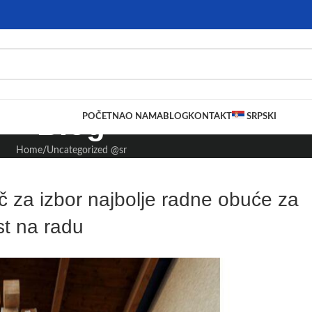
Blog
POČETNA
O NAMA
BLOG
KONTAKT
SRPSKI
Home
Uncategorized @sr
č za izbor najbolje radne obuće za
st na radu