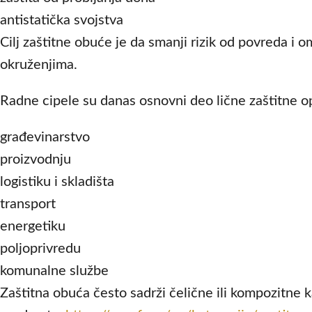
antistatička svojstva
Cilj zaštitne obuće je da smanji rizik od povreda i o
okruženjima.
Radne cipele su danas osnovni deo lične zaštitne op
građevinarstvo
proizvodnju
logistiku i skladišta
transport
energetiku
poljoprivredu
komunalne službe
Zaštitna obuća često sadrži čelične ili kompozitne ka