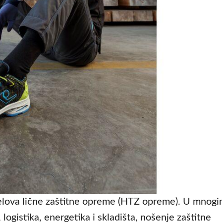
delova lične zaštitne opreme (HTZ opreme). U mnog
logistika, energetika i skladišta, nošenje zaštitne